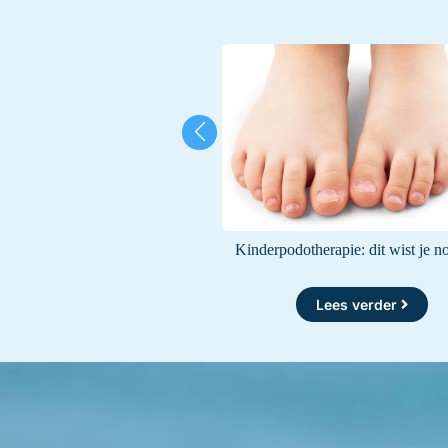
he voet? Dit moet je weten!
Kinderpodotherapie: dit wist je no
Lees verder
Lees verder