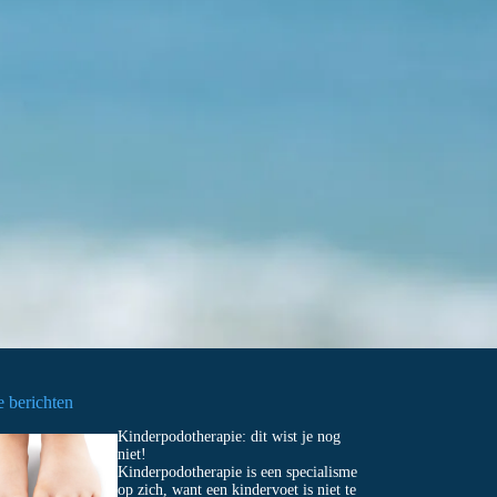
e berichten
Kinderpodotherapie: dit wist je nog
niet!
Kinderpodotherapie is een specialisme
op zich, want een kindervoet is niet te