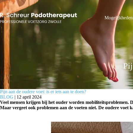
Ga
naar
de
Mogelijkheden
inhoud
Pij
Pijn aan de oudere voet: is er iets aan te doen?
BLOG
| 12 april 2024
Veel mensen krijgen bij het ouder worden mobiliteitsproblemen.
Maar vergeet ook problemen aan de voeten niet. De oudere voet kan